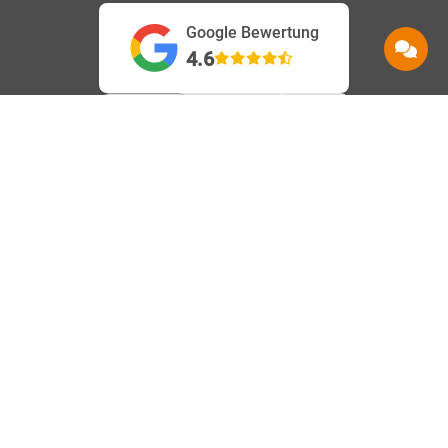
Google Bewertung
4.6
Service
Information
Hilfe
Beanstandungen
AGB
Kontakt
Barrierefreiheit
Datenschutz
Shops
Karriere
Impressum
Häufige Fragen
Vertrag
Über uns
Speedtest
widerrufen
Nachhaltigkeit
Downloads