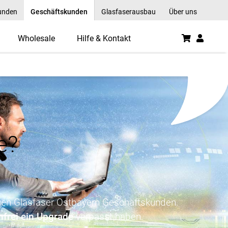
unden
Geschäftskunden
Glasfaserausbau
Über uns
Wholesale
Hilfe & Kontakt
e?
!
reuen Glasfaser Ostbayern Geschäftskunden.
nfrei ein Upgrade
verpasst haben.