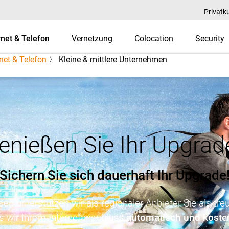
Privatk
rnet & Telefon
Vernetzung
Colocation
Security
rnet & Telefon
〉 Kleine & mittlere Unternehmen
-KOM
enießen Sie Ihr Upgrad
Sichern Sie sich dauerhaft Ihr Upgrade
sen unterstützen wir als regionaler Anbieter Sie als t
s wir Ihrem Internetanschluss
automatisch und koste