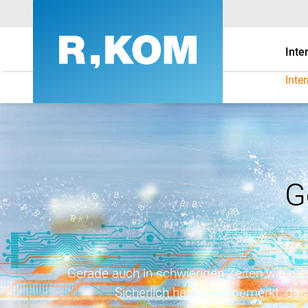
Inte
Inte
Upgrade Business - R
G
Gerade auch in schwierigen Zeiten wie die
Sicherlich haben Sie bemerkt, das