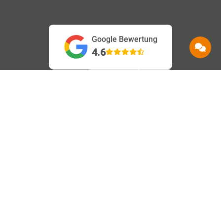
Google Bewertung
4.6
Service
Information
Hilfe
Beanstandungen
AGB
Kontakt
Barrierefreiheit
Datenschutz
Shops
Karriere
Impressum
Häufige Fragen