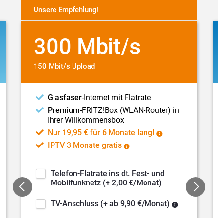
Unsere Empfehlung!
300 Mbit/s
150 Mbit/s Upload
Glasfaser
-Internet mit Flatrate
Premium
-FRITZ!Box (WLAN-Router) in
Ihrer Willkommensbox
Nur 19,95 € für 6 Monate lang!
IPTV 3 Monate gratis
Telefon
-Flatrate ins dt.
Fest- und
Mobilfunknetz (+ 2,00 €/Monat)
TV-Anschluss
(+ ab 9,90 €/Monat)