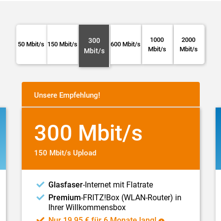
1000
2000
300
50 Mbit/s
150 Mbit/s
600 Mbit/s
Mbit/s
Mbit/s
Mbit/s
Unsere Empfehlung!
300 Mbit/s
150 Mbit/s Upload
Glasfaser
-Internet mit Flatrate
Premium
-FRITZ!Box (WLAN-Router) in
Ihrer Willkommensbox
Nur 19,95 € für 6 Monate lang!