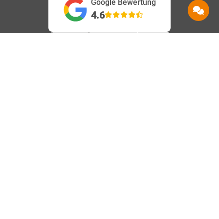
Google Bewertung
4.6
Service
Information
Hilfe
Beanstandungen
AGB
Kontakt
Barrierefreiheit
Datenschutz
Shops
Karriere
Impressum
Häufige Fragen
Vertrag
Über uns
Speedtest
widerrufen
Nachhaltigkeit
Downloads
Vertrag