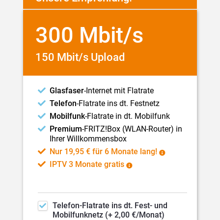
300 Mbit/s
150 Mbit/s Upload
Glasfaser
-Internet mit Flatrate
Telefon
-Flatrate ins dt. Festnetz
Mobilfunk
-Flatrate in dt. Mobilfunk
Premium
-FRITZ!Box (WLAN-Router) in
Ihrer Willkommensbox
Nur 19,95 € für 6 Monate lang!
IPTV 3 Monate gratis
Telefon
-Flatrate ins dt.
Fest- und
Mobilfunknetz (+ 2,00 €/Monat)