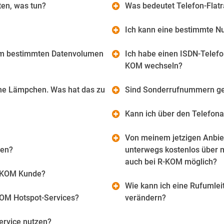
ten, was tun?
Was bedeutet Telefon-Flatr
Ich kann eine bestimmte N
nem bestimmten Datenvolumen
Ich habe einen ISDN-Telefo
KOM wechseln?
ne Lämpchen. Was hat das zu
Sind Sonderrufnummern ge
Kann ich über den Telefon
Von meinem jetzigen Anbiet
zen?
unterwegs kostenlos über m
auch bei R-KOM möglich?
R-KOM Kunde?
Wie kann ich eine Rufumle
KOM Hotspot-Services?
verändern?
ervice nutzen?