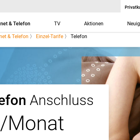
Privat
rnet & Telefon
TV
Aktionen
Neuig
rnet & Telefon
〉
Einzel-Tarife
〉 Telefon
it R-KOM – sparen Sie j
efon
Anschluss
/Monat