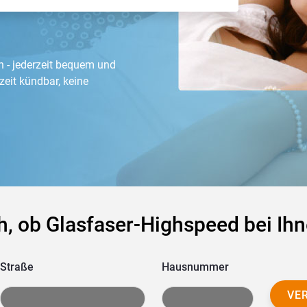
 - jederzeit bequem und
zeit kündbar, keine
h, ob Glasfaser-Highspeed bei Ihn
Straße
Hausnummer
VE