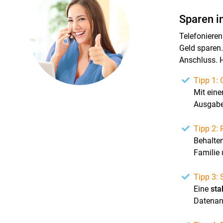
Sparen i
Telefonieren
Geld sparen.
Anschluss. H
Tipp 1: 
Mit eine
Ausgaben
Tipp 2:
Behalten
Familie 
Tipp 3: 
Eine
sta
Datenan