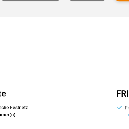
te
FRI
tsche Festnetz
P
mer(n)