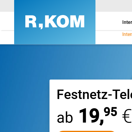
Inte
Inte
Günstig telefonieren m
Festnetz-Tel
95
19,
€
ab