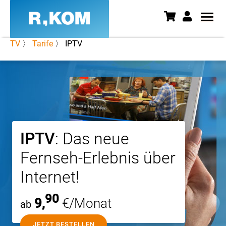
TV
〉
Tarife
〉 IPTV
IPTV | Bestes Fernseherlebnis ü
IPTV
: Das neue
Fernseh-Erlebnis über
Internet!
90
9,
€/Monat
ab
JETZT BESTELLEN