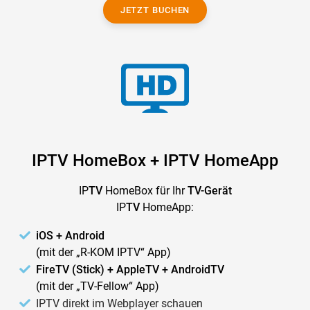
JETZT BUCHEN
IPTV HomeBox + IPTV HomeApp
IP
TV
HomeBox für Ihr
TV-Gerät
IP
TV
HomeApp:
iOS + Android
(mit der „R-KOM IPTV“ App)
FireTV (Stick) + AppleTV + AndroidTV
(mit der „TV-Fellow“ App)
IPTV direkt im Webplayer schauen