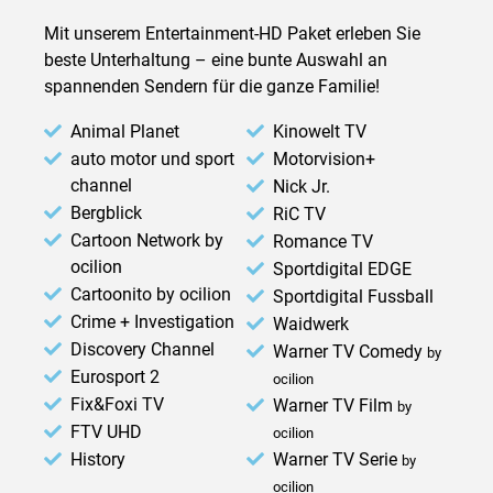
Mit unserem Entertainment-HD Paket erleben Sie
beste Unterhaltung – eine bunte Auswahl an
spannenden Sendern für die ganze Familie!
Animal Planet
Kinowelt TV
auto motor und sport
Motorvision+
channel
Nick Jr.
Bergblick
RiC TV
Cartoon Network by
Romance TV
ocilion
Sportdigital EDGE
Cartoonito by ocilion
Sportdigital Fussball
Crime + Investigation
Waidwerk
Discovery Channel
Warner TV Comedy
by
Eurosport 2
ocilion
Fix&Foxi TV
Warner TV Film
by
FTV UHD
ocilion
History
Warner TV Serie
by
ocilion