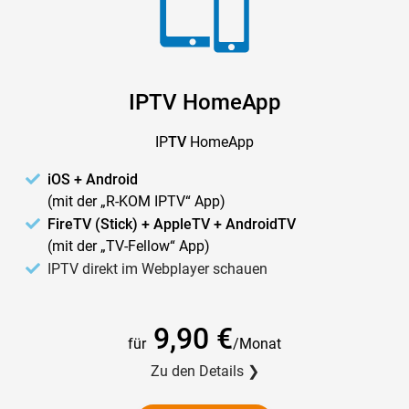
IPTV HomeApp
IP
TV
HomeApp
iOS + Android
(mit der „R-KOM IPTV“ App)
FireTV (Stick) + AppleTV + AndroidTV
(mit der „TV-Fellow“ App)
IPTV direkt im Webplayer schauen
9,90 €
für
/Monat
Zu den Details ❯