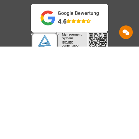
Google Bewertung
4.6
Service
Information
Hilfe
Beanstandungen
AGB
Kontakt
Barrierefreiheit
Datenschutz
Shops
Karriere
Impressum
Häufige Fragen
Vertrag
Über uns
Speedtest