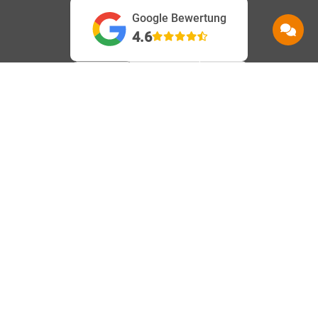
Google Bewertung
4.6
Service
Information
Hilfe
Beanstandungen
AGB
Kontakt
Barrierefreiheit
Datenschutz
Shops
Karriere
Impressum
Häufige Fragen
Vertrag
Über uns
Speedtest
widerrufen
Nachhaltigkeit
Downloads