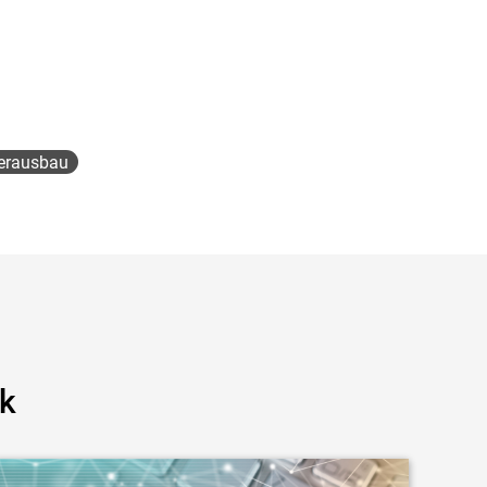
erausbau
ck