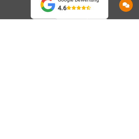
4.6
Service
Information
Hilfe
Beanstandungen
AGB
Kontakt
Barrierefreiheit
Datenschutz
Shops
Karriere
Impressum
Häufige Fragen
Vertrag
Über uns
Speedtest
widerrufen
Nachhaltigkeit
Downloads
Vertrag