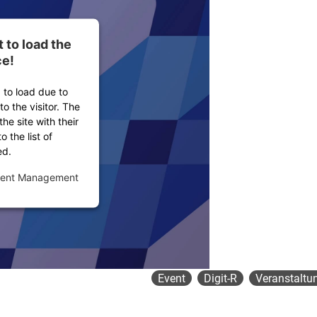
to load the
ce!
 to load due to
to the visitor. The
e site with their
 the list of
ed.
sent Management
Event
Digit-R
Veranstaltu