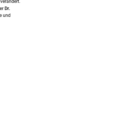
verändert.
ter
Dr.
e und