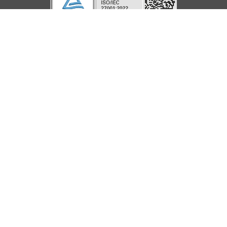
Service
Information
Hilfe
Beanstandungen
AGB
Kontakt
Barrierefreiheit
Datenschutz
Shops
Karriere
Impressum
Häufige Fragen
Vertrag
Über uns
Speedtest
widerrufen
Nachhaltigkeit
Downloads
Vertrag
kündigen