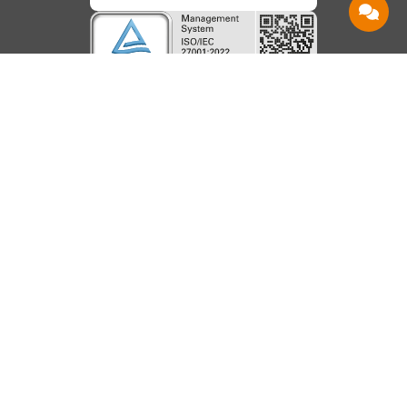
Service
Information
Hilfe
Beanstandungen
AGB
Kontakt
Barrierefreiheit
Datenschutz
Shops
Karriere
Impressum
Häufige Fragen
Vertrag
Über uns
Speedtest
widerrufen
Nachhaltigkeit
Downloads
Vertrag
kündigen