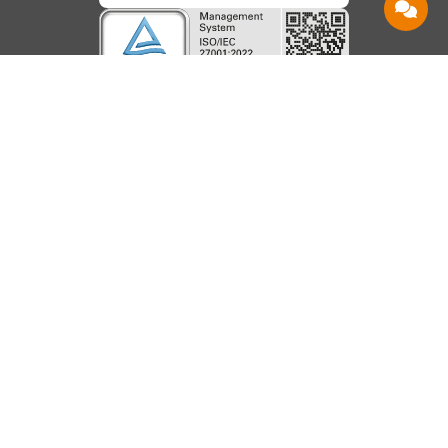
Service
Information
Hilfe
Beanstandungen
AGB
Kontakt
Barrierefreiheit
Datenschutz
Shops
Karriere
Impressum
Häufige Fragen
Vertrag
Über uns
Speedtest
widerrufen
Nachhaltigkeit
Downloads
Vertrag
kündigen