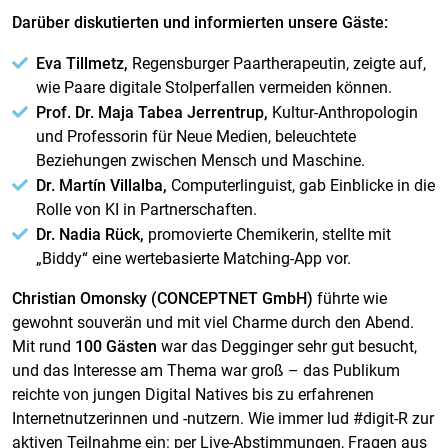
Darüber diskutierten und informierten unsere Gäste:
Eva Tillmetz,
Regensburger Paartherapeutin, zeigte auf,
wie Paare digitale Stolperfallen vermeiden können.
Prof. Dr. Maja Tabea Jerrentrup,
Kultur-Anthropologin
und Professorin für Neue Medien, beleuchtete
Beziehungen zwischen Mensch und Maschine.
Dr. Martín Villalba,
Computerlinguist, gab Einblicke in die
Rolle von KI in Partnerschaften.
Dr. Nadia Rück,
promovierte Chemikerin, stellte mit
„Biddy“ eine wertebasierte Matching-App vor.
Christian Omonsky (CONCEPTNET GmbH)
führte wie
gewohnt souverän und mit viel Charme durch den Abend.
Mit rund
100 Gästen
war das Degginger sehr gut besucht,
und das Interesse am Thema war groß – das Publikum
reichte von jungen Digital Natives bis zu erfahrenen
Internetnutzerinnen und -nutzern. Wie immer lud #digit-R zur
aktiven Teilnahme ein: per Live-Abstimmungen, Fragen aus