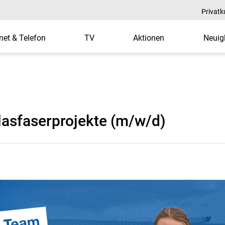
Privat
rnet & Telefon
TV
Aktionen
Neuig
 für Glasfaserprojekte
lasfaserprojekte (m/w/d)