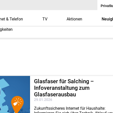
Privat
rnet & Telefon
TV
Aktionen
Neuig
gkeiten
s Ostbayern - R-KOM
Glasfaser für Salching –
Infoveranstaltung zum
Glasfaserausbau
29.01.2026
Zukunftssicheres Internet für Haushalte: