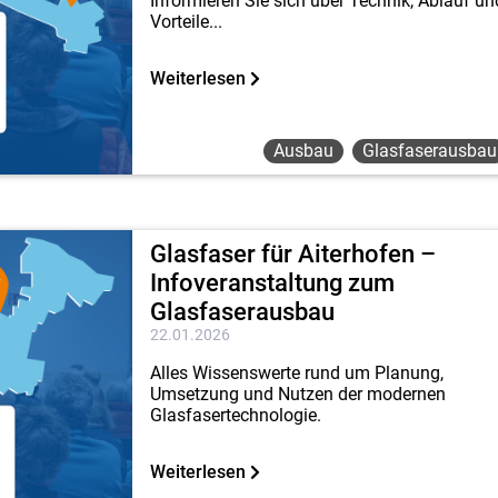
Informieren Sie sich über Technik, Ablauf un
Vorteile...
Weiterlesen
Ausbau
Glasfaserausbau
Glasfaser für Aiterhofen –
Infoveranstaltung zum
Glasfaserausbau
22.01.2026
Alles Wissenswerte rund um Planung,
Umsetzung und Nutzen der modernen
Glasfasertechnologie.
Weiterlesen